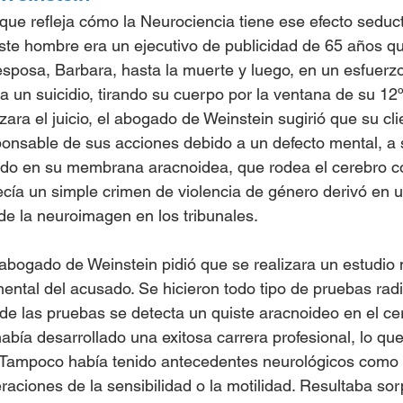
que refleja cómo la Neurociencia tiene ese efecto seduct
Este hombre era un ejecutivo de publicidad de 65 años q
esposa, Barbara, hasta la muerte y luego, en un esfuerz
ra un suicidio, tirando su cuerpo por la ventana de su 12
ra el juicio, el abogado de Weinstein sugirió que su cli
onsable de sus acciones debido a un defecto mental, a 
ado en su membrana aracnoidea, que rodea el cerebro 
ecía un simple crimen de violencia de género derivó en u
de la neuroimagen en los tribunales.
abogado de Weinstein pidió que se realizara un estudio 
ental del acusado. Se hicieron todo tipo de pruebas radio
 de las pruebas se detecta un quiste aracnoideo en el ce
abía desarrollado una exitosa carrera profesional, lo qu
to. Tampoco había tenido antecedentes neurológicos como c
eraciones de la sensibilidad o la motilidad. Resultaba so