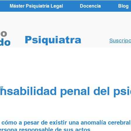
Máster Psiquiatría Legal
Docencia
Blog
Psiquiatra
Suscripc
nsabilidad penal del ps
og
 cómo a pesar de existir una anomalía cerebral
persona responsable de sus actos