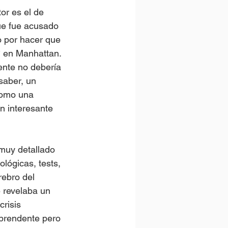
or es el de 
ue fue acusado 
o por hacer que 
º en Manhattan. 
ente no debería 
saber, un 
como una 
n interesante 
muy detallado 
lógicas, tests, 
rebro del 
e revelaba un 
risis 
rprendente pero 