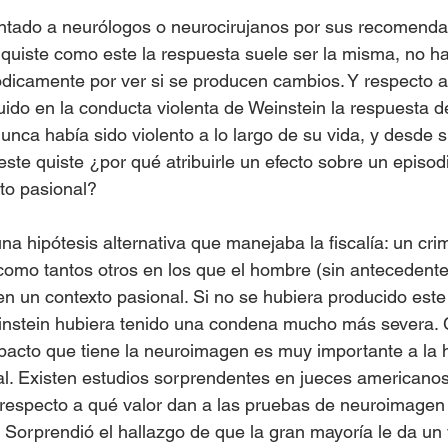
tado a neurólogos o neurocirujanos por sus recomenda
 quiste como este la respuesta suele ser la misma, no h
ódicamente por ver si se producen cambios. Y respecto a
fluido en la conducta violenta de Weinstein la respuesta d
nca había sido violento a lo largo de su vida, y desde s
ste quiste ¿por qué atribuirle un efecto sobre un episodi
to pasional?
na hipótesis alternativa que manejaba la fiscalía: un cri
como tantos otros en los que el hombre (sin antecedentes
en un contexto pasional. Si no se hubiera producido este
einstein hubiera tenido una condena mucho más severa.
pacto que tiene la neuroimagen es muy importante a la ho
l. Existen estudios sorprendentes en jueces americanos
respecto a qué valor dan a las pruebas de neuroimagen 
. Sorprendió el hallazgo de que la gran mayoría le da un