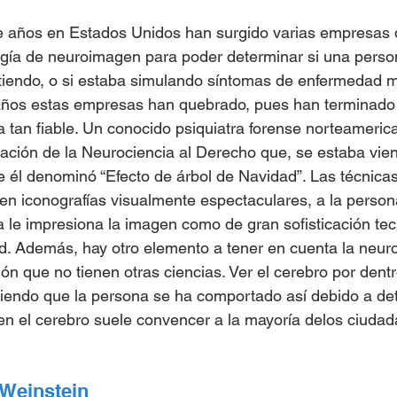
ce años en Estados Unidos han surgido varias empresas 
ogía de neuroimagen para poder determinar si una person
tiendo, o si estaba simulando síntomas de enfermedad m
años estas empresas han quebrado, pues han terminado
 tan fiable. Un conocido psiquiatra forense norteamerican
cación de la Neurociencia al Derecho que, se estaba vien
ue él denominó “Efecto de árbol de Navidad”. Las técnica
n iconografías visualmente espectaculares, a la person
 le impresiona la imagen como de gran sofisticación tec
idad. Además, hay otro elemento a tener en cuenta la neur
ón que no tienen otras ciencias. Ver el cerebro por dentr
ciendo que la persona se ha comportado así debido a de
 en el cerebro suele convencer a la mayoría delos ciuda
 Weinstein