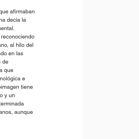
que afirmaban 
a decía la 
ental. 
 reconociendo 
o, al hilo del 
do en las 
s de 
a que 
nológica e 
oimagen tiene 
o y un 
terminada 
danos, aunque 