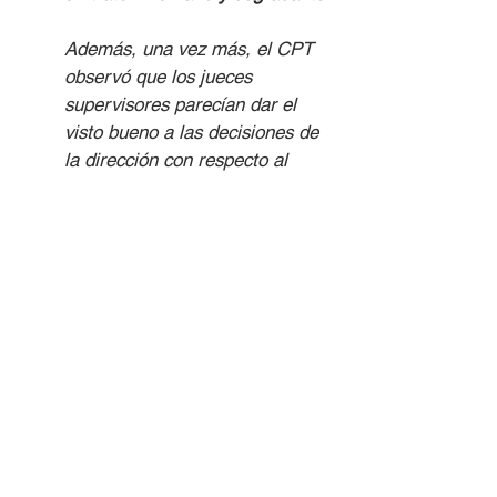
Además, una vez más, el CPT 
observó que los jueces 
supervisores parecían dar el 
visto bueno a las decisiones de 
la dirección con respecto al 
recurso a los medios de 
contención de los pacientes. 
Es 
necesario hacer más para 
garantizar que los jueces 
supervisores ejerzan un control 
imparcial e independiente sobre 
el trabajo de los PPH
.
En cuanto a las salvaguardias 
legales que rodean el 
internamiento, el alta y el 
tratamiento involuntario de los 