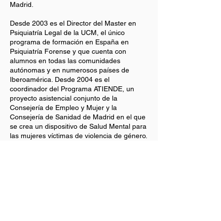
Madrid.
Desde 2003 es el Director del Master en
Psiquiatría Legal de la UCM, el único
programa de formación en España en
Psiquiatría Forense y que cuenta con
alumnos en todas las comunidades
autónomas y en numerosos países de
Iberoamérica. Desde 2004 es el
coordinador del Programa ATIENDE, un
proyecto asistencial conjunto de la
Consejería de Empleo y Mujer y la
Consejería de Sanidad de Madrid en el que
se crea un dispositivo de Salud Mental para
las mujeres víctimas de violencia de género.
El Dr. Calcedo Barba ha realizado estancias
en el extranjero en la Unidad de Psiquiatría
Forense del Calgary General Hospital,
University of Calgary; Department of Health
Care of the Elderly, Queen’s Medical
Centre, University of Nottingham; Hospital
Psiquiátrico de Bel-Air, Université de
Genéve, etc.