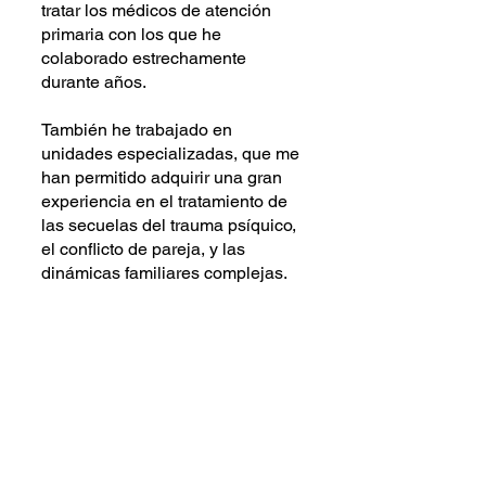
tratar los médicos de atención
primaria con los que he
colaborado estrechamente
durante años.
También he trabajado en
unidades especializadas, que me
han permitido adquirir una gran
experiencia en el tratamiento de
las secuelas del trauma psíquico,
el conflicto de pareja, y las
dinámicas familiares complejas.
Tengo una perspectiva de global
de los problemas de la salud
mental. Creo que los problemas
de salud están condicionados por
múltiples factores: conflictos
familiares o laborales, problemas
de apego, relaciones de pareja