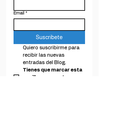
Email
*
Suscribete
Quiero suscribirme para 
recibir las nuevas 
entradas del Blog. 
Tienes que marcar esta 
casilla para que te 
enviemos la newsletter 
del Blog.
1 envío al mes
Política de privacidad
Aviso legal