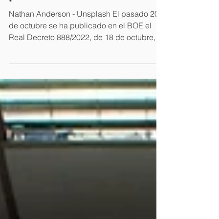
preciso
Nathan Anderson - Unsplash El pasado 20
de octubre se ha publicado en el BOE el
Real Decreto 888/2022, de 18 de octubre,
por el que se establece el procedimiento
para el reconocimiento, declaración y
calificación del grado de discapacidad.
Esta nueva norma sustituye a una anterior
que se venía usando desde 1999, y que
servía como referente para valorar el grado
de discapacidad en muchos ámbitos, por
ejemplo, en los servicios sociales para
conceder prestaciones, en el milita