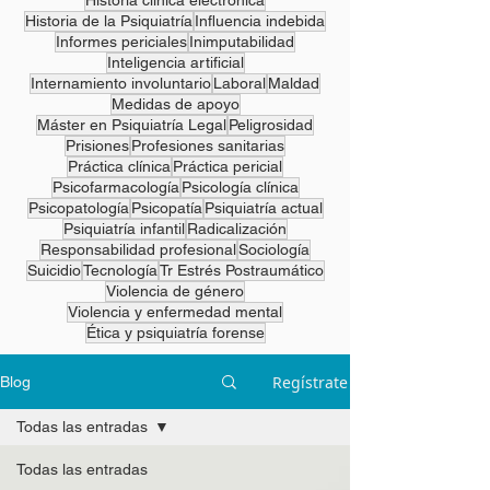
Historia clínica electrónica
Historia de la Psiquiatría
Influencia indebida
Informes periciales
Inimputabilidad
Inteligencia artificial
Internamiento involuntario
Laboral
Maldad
Medidas de apoyo
Máster en Psiquiatría Legal
Peligrosidad
Prisiones
Profesiones sanitarias
Práctica clínica
Práctica pericial
Psicofarmacología
Psicología clínica
Psicopatología
Psicopatía
Psiquiatría actual
Psiquiatría infantil
Radicalización
Responsabilidad profesional
Sociología
Suicidio
Tecnología
Tr Estrés Postraumático
Violencia de género
Violencia y enfermedad mental
Ética y psiquiatría forense
Regístrate
Blog
Todas las entradas
Todas las entradas