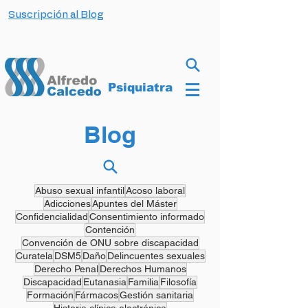
Suscripción al Blog
Psiquiatra
Blog
Abuso sexual infantil
Acoso laboral
Adicciones
Apuntes del Máster
Confidencialidad
Consentimiento informado
Contención
Convención de ONU sobre discapacidad
Curatela
DSM5
Daño
Delincuentes sexuales
Derecho Penal
Derechos Humanos
Discapacidad
Eutanasia
Familia
Filosofía
Formación
Fármacos
Gestión sanitaria