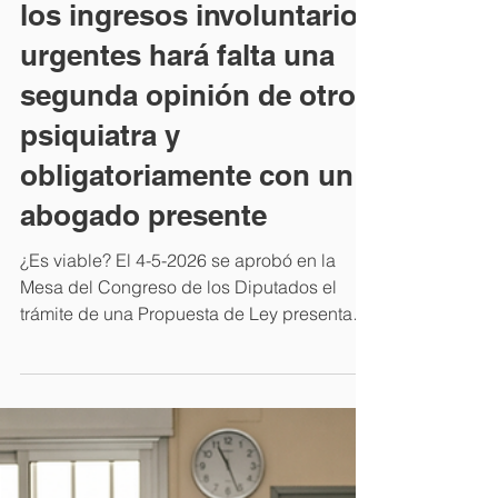
El Congreso tramita una
reforma del art. 763. Para
los ingresos involuntarios
urgentes hará falta una
segunda opinión de otro
psiquiatra y
obligatoriamente con un
abogado presente
¿Es viable? El 4-5-2026 se aprobó en la
Mesa del Congreso de los Diputados el
trámite de una Propuesta de Ley presentada
por el Grupo Parlamentario Socialista
denominada PROPOSICIÓN DE LEY
ORGÁNICA POR LA QUE SE REFORMA LA