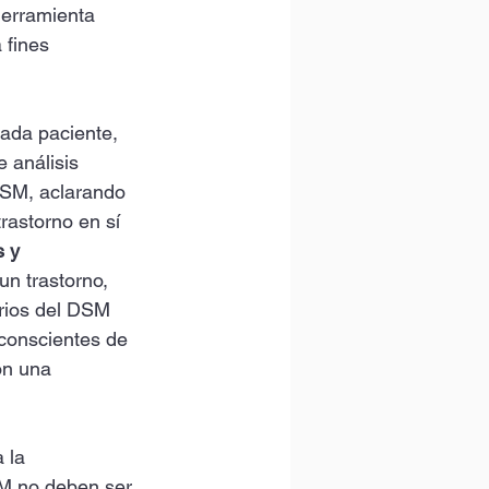
herramienta 
 fines 
cada paciente, 
 análisis 
DSM, aclarando 
rastorno en sí 
 y 
un trastorno, 
erios del DSM 
conscientes de 
on una 
 la 
SM no deben ser 