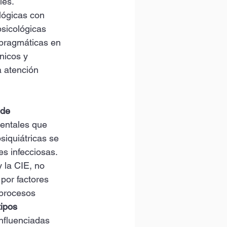
les. 
lógicas con 
psicológicas 
 pragmáticas en 
nicos y 
a atención 
 de 
entales que 
iquiátricas se 
es infecciosas. 
 la CIE, no 
por factores 
 procesos 
tipos 
influenciadas 