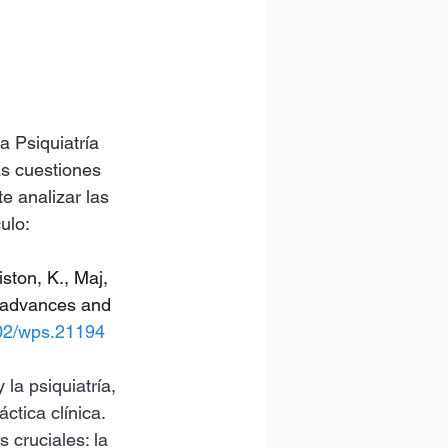
 Psiquiatría 
as cuestiones 
e analizar las 
ulo:
iston, K., Maj, 
l advances and 
002/wps.21194
 la psiquiatría, 
tica clínica. 
 cruciales: la 