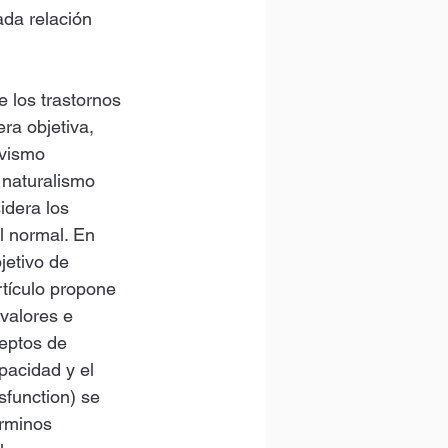
ada relación 
 los trastornos 
ra objetiva, 
ivismo 
 naturalismo 
idera los 
l normal. En 
jetivo de 
tículo propone 
 valores e 
ceptos de 
pacidad y el 
sfunction) se 
érminos 