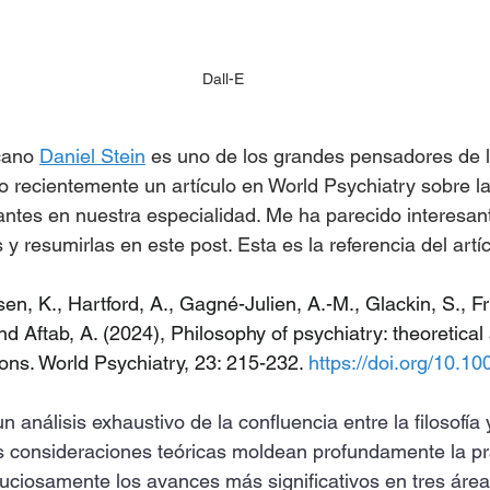
Dall-E
cano 
Daniel Stein
 es uno de los grandes pensadores de la
do recientemente un artículo en World Psychiatry sobre l
vantes en nuestra especialidad. Me ha parecido interesant
y resumirlas en este post. Esta es la referencia del artíc
lsen, K., Hartford, A., Gagné-Julien, A.-M., Glackin, S., Fr
nd Aftab, A. (2024), Philosophy of psychiatry: theoretica
tions. World Psychiatry, 23: 215-232. 
https://doi.org/10.1
n análisis exhaustivo de la confluencia entre la filosofía y
consideraciones teóricas moldean profundamente la prác
uciosamente los avances más significativos en tres áreas