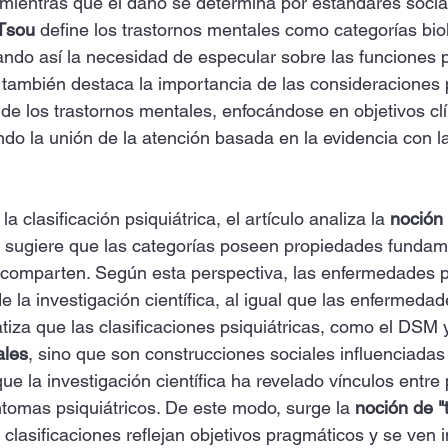
, mientras que el daño se determina por estándares socia
 Tsou
 define los trastornos mentales como categorías bio
tando así la necesidad de especular sobre las funciones 
o también destaca la importancia de las consideraciones
 de los trastornos mentales, enfocándose en objetivos clí
ando la unión de la atención basada en la evidencia con l
a clasificación psiquiátrica, el artículo analiza la 
noción
al sugiere que las categorías poseen propiedades fundam
comparten. Según esta perspectiva, las enfermedades ps
 la investigación científica, al igual que las enfermedad
tiza que las clasificaciones psiquiátricas, como el DSM y
ales
, sino que son construcciones sociales influenciadas 
ue la investigación científica ha revelado vínculos entre
ntomas psiquiátricos. De este modo, surge la 
noción de "
 clasificaciones reflejan objetivos pragmáticos y se ven 