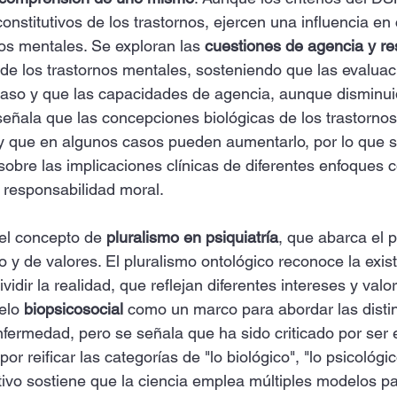
onstitutivos de los trastornos, ejercen una influencia en
nos mentales. Se exploran las 
cuestiones de agencia y re
o de los trastornos mentales, sosteniendo que las evalua
 caso y que las capacidades de agencia, aunque disminu
señala que las concepciones biológicas de los trastorno
y que en algunos casos pueden aumentarlo, por lo que s
sobre las implicaciones clínicas de diferentes enfoques 
a responsabilidad moral.
 el concepto de 
pluralismo en psiquiatría
, que abarca el p
vo y de valores. El pluralismo ontológico reconoce la exis
idir la realidad, que reflejan diferentes intereses y valore
elo 
biopsicosocial
 como un marco para abordar las distin
fermedad, pero se señala que ha sido criticado por ser e
or reificar las categorías de "lo biológico", "lo psicológico
ativo sostiene que la ciencia emplea múltiples modelos pa