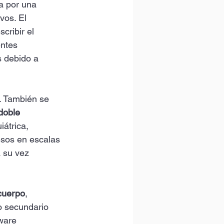
a por una 
vos. El 
cribir el 
ntes 
 debido a 
. También se 
doble 
átrica, 
sos en escalas 
 su vez 
cuerpo
, 
o secundario 
ware 