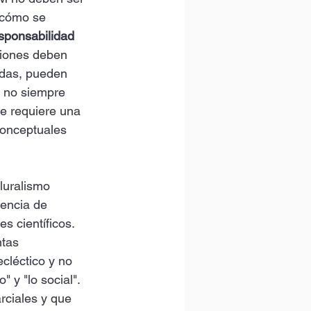
 cómo se 
sponsabilidad 
ciones deben 
idas, pueden 
s no siempre 
e requiere una 
conceptuales 
luralismo 
tencia de 
s científicos. 
tas 
cléctico y no 
" y "lo social". 
rciales y que 