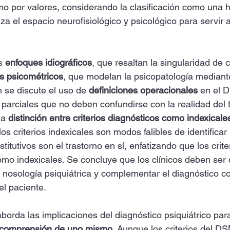
o por valores, considerando la clasificación como una 
za el espacio neurofisiológico y psicológico para servir a
s 
enfoques idiográficos
, que resaltan la singularidad de 
s psicométricos
, que modelan la psicopatología mediante
 se discute el uso de 
definiciones operacionales
 en el 
 parciales que no deben confundirse con la realidad del t
a 
distinción entre criterios diagnósticos como indexicales
los criterios indexicales son modos falibles de identificar 
titutivos son el trastorno en sí, enfatizando que los crit
o indexicales. Se concluye que los clínicos deben ser 
la nosología psiquiátrica y complementar el diagnóstico c
el paciente.
borda las implicaciones del diagnóstico psiquiátrico para
a comprensión de uno mismo
. Aunque los criterios del D