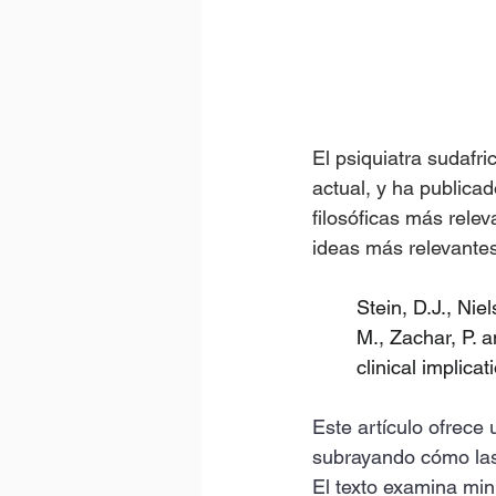
El psiquiatra sudafri
actual, y ha publica
filosóficas más rele
ideas más relevantes 
Stein, D.J., Nie
M., Zachar, P. a
clinical implica
Este artículo ofrece u
subrayando cómo las 
El texto examina min