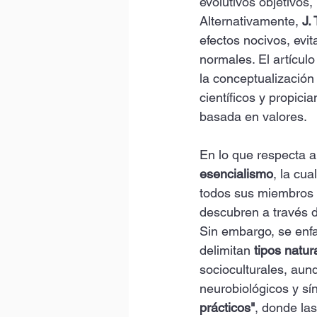
evolutivos objetivos
Alternativamente, 
J.
efectos nocivos, evi
normales. El artícul
la conceptualización
científicos y propici
basada en valores.
En lo que respecta a l
esencialismo
, la cu
todos sus miembros 
descubren a través de
Sin embargo, se enfa
delimitan 
tipos natur
socioculturales, aunq
neurobiológicos y sí
prácticos"
, donde las