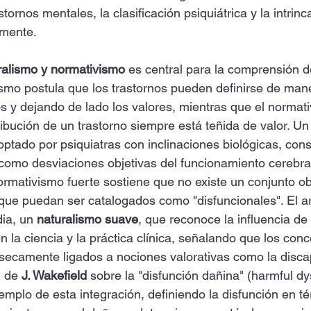
stornos mentales, la clasificación psiquiátrica y la intrinc
 mente.
ralismo y normativismo
 es central para la comprensión de
ismo postula que los trastornos pueden definirse de mane
y dejando de lado los valores, mientras que el normat
ibución de un trastorno siempre está teñida de valor. Un
ptado por psiquiatras con inclinaciones biológicas, cons
como desviaciones objetivas del funcionamiento cerebra
ormativismo fuerte sostiene que no existe un conjunto ob
que puedan ser catalogados como "disfuncionales". El ar
ia, un 
naturalismo suave
, que reconoce la influencia de
 la ciencia y la práctica clínica, señalando que los con
ínsecamente ligados a nociones valorativas como la disca
n de 
J. Wakefield
 sobre la "disfunción dañina" (harmful dy
mplo de esta integración, definiendo la disfunción en t