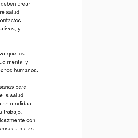
 deben crear 
re salud 
contactos 
ativas, y 
za que las 
ud mental y 
rechos humanos.
sarias para 
e la salud 
as en medidas 
 trabajo. 
ficazmente con 
 consecuencias 