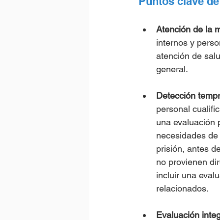
Puntos clave d
Atención de la 
internos y pers
atención de salu
general.
Detección temp
personal cualifi
una evaluación 
necesidades de t
prisión, antes d
no provienen di
incluir una eval
relacionados.
Evaluación integ