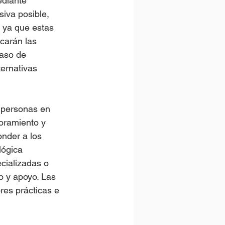
ediante 
siva posible, 
, ya que estas 
carán las 
caso de 
ernativas 
y personas en 
oramiento y 
nder a los 
lógica 
cializadas o 
o y apoyo. Las 
res prácticas e 