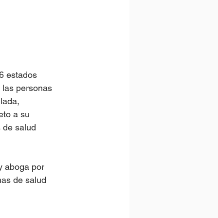
46 estados 
 las personas 
lada, 
eto a su 
 de salud 
y aboga por 
as de salud 