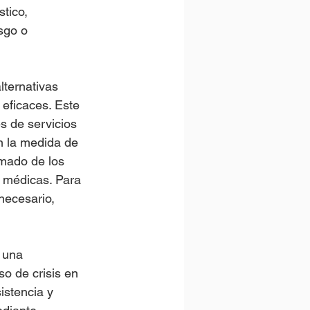
tico, 
sgo o 
lternativas 
 eficaces. Este 
s de servicios 
n la medida de 
rmado de los 
s médicas. Para 
necesario, 
 una 
so de crisis en 
istencia y 