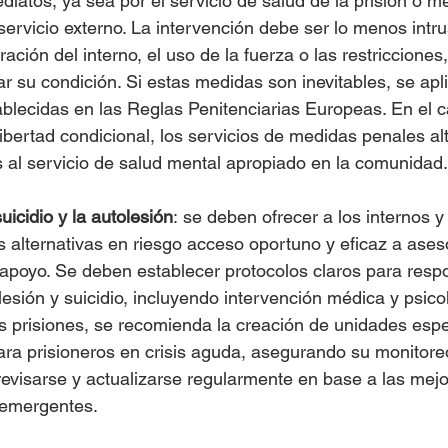
diatos, ya sea por el servicio de salud de la prisión o m
servicio externo. La intervención debe ser lo menos intru
ración del interno, el uso de la fuerza o las restricciones
su condición. Si estas medidas son inevitables, se apli
ablecidas en las Reglas Penitenciarias Europeas. En el 
ibertad condicional, los servicios de medidas penales alt
s al servicio de salud mental apropiado en la comunidad.
uicidio y la autolesión
: se deben ofrecer a los internos 
 alternativas en riesgo acceso oportuno y eficaz a ases
apoyo. Se deben establecer protocolos claros para respo
lesión y suicidio, incluyendo intervención médica y psico
s prisiones, se recomienda la creación de unidades espe
ara prisioneros en crisis aguda, asegurando su monitore
revisarse y actualizarse regularmente en base a las mejo
 emergentes.