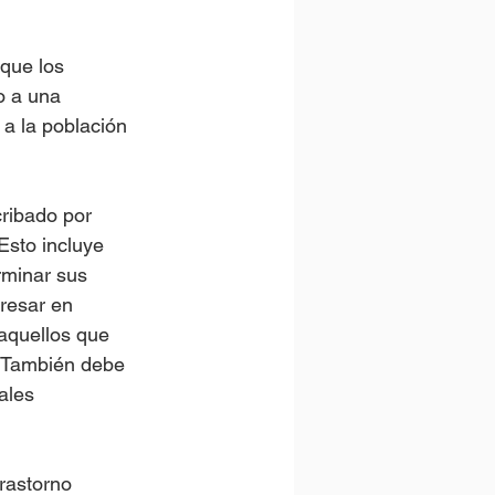
 que los 
o a una 
a la población 
ribado por 
Esto incluye 
rminar sus 
resar en 
 aquellos que 
. También debe 
ales 
rastorno 