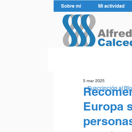
Sobre mí
Mi actividad
5 mar 2025
Recomen
Suscripción al Bl
Europa s
personas