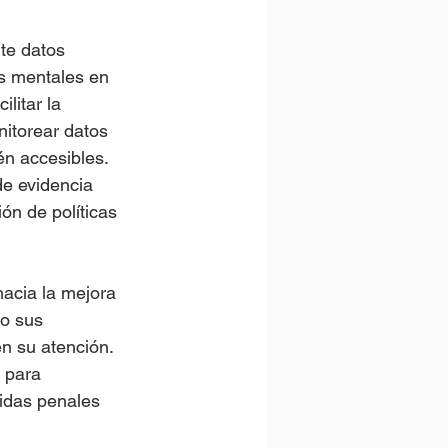
te datos 
s mentales en 
litar la 
nitorear datos 
én accesibles. 
de evidencia 
ón de políticas 
acia la mejora 
o sus 
n su atención. 
 para 
didas penales 