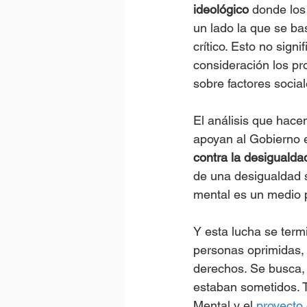
ideológico
 donde los
un lado la que se bas
crítico. Esto no sign
consideración los pro
sobre factores socia
El análisis que hacen
apoyan al Gobierno 
contra la desigualda
de una desigualdad s
mental es un medio pa
Y esta lucha se termi
personas oprimidas,
derechos. Se busca, 
estaban sometidos. T
Mental y el 
proyecto 