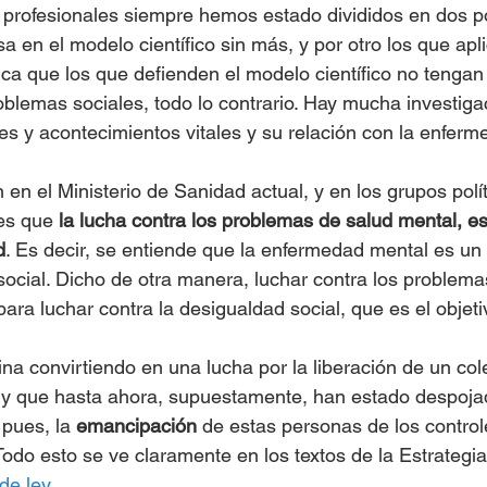
 profesionales siempre hemos estado divididos en dos po
a en el modelo científico sin más, y por otro los que apl
ifica que los que defienden el modelo científico no tengan
blemas sociales, todo lo contrario. Hay mucha investigaci
les y acontecimientos vitales y su relación con la enfer
 en el Ministerio de Sanidad actual, y en los grupos polí
es que 
la lucha contra los problemas de salud mental, e
d
. Es decir, se entiende que la enfermedad mental es u
ocial. Dicho de otra manera, luchar contra los problema
ra luchar contra la desigualdad social, que es el objetiv
na convirtiendo en una lucha por la liberación de un col
 y que hasta ahora, supuestamente, han estado despoja
pues, la 
emancipación
 de estas personas de los control
odo esto se ve claramente en los textos de la Estrategi
de ley
. 