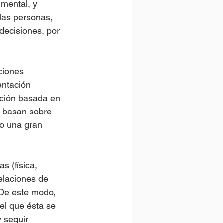
 mental, y 
las personas, 
decisiones, por 
ciones 
ntación 
sición basada en 
se basan sobre 
do una gran 
s (física, 
elaciones de 
 De este modo, 
el que ésta se 
 seguir 