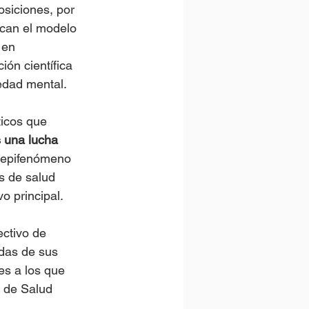
siciones, por 
ican el modelo 
 en 
ón científica 
medad mental.
ticos que 
s una lucha 
n epifenómeno 
s de salud 
o principal. 
ectivo de 
das de sus 
es a los que 
a de Salud 