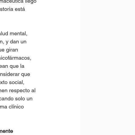
macéutica llegó 
storia está 
lud mental, 
ón, y dan un 
ue giran 
sicofármacos, 
ean que la 
onsiderar que 
xto social, 
nen respecto al 
icando solo un 
ma clínico 
mente 