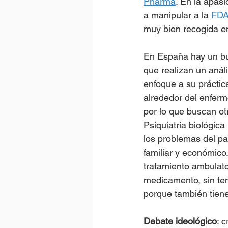
Pharma
. En la apas
a manipular a la 
FD
muy bien recogida en 
En España hay un bue
que realizan un análi
enfoque a su práctica
alrededor del enferm
por lo que buscan ot
Psiquiatría biológica
los problemas del pac
familiar y económico
tratamiento ambulato
medicamento, sin ten
porque también tiene
Debate ideológico
: 