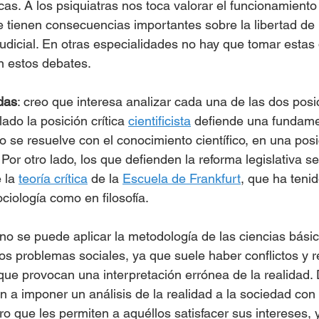
as. A los psiquiatras nos toca valorar el funcionamiento
 tienen consecuencias importantes sobre la libertad de 
judicial. En otras especialidades no hay que tomar estas 
n estos debates.
das
: creo que interesa analizar cada una de las dos posi
ado la posición crítica 
cientificista
 defiende una fundame
odo se resuelve con el conocimiento científico, en una po
. Por otro lado, los que defienden la reforma legislativa 
 la 
teoría crítica
 de la 
Escuela de Frankfurt
,
 que ha teni
ociología como en filosofía.
o se puede aplicar la metodología de las ciencias básica
los problemas sociales, ya que suele haber conflictos y r
ue provocan una interpretación errónea de la realidad.
n a imponer un análisis de la realidad a la sociedad con 
o que les permiten a aquéllos satisfacer sus intereses, y