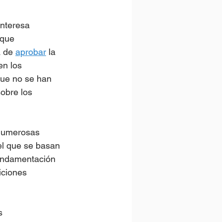
nteresa 
 que 
 de 
aprobar
 la 
n los 
que no se han 
sobre los 
 numerosas 
el que se basan 
fundamentación 
iciones 
s 