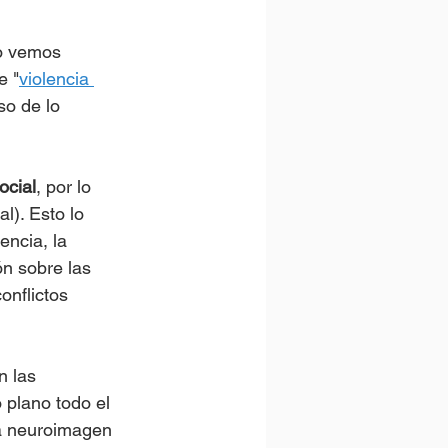
lo vemos 
e "
violencia 
so de lo 
ocial
, por lo 
l). Esto lo 
encia, la 
ón sobre las 
onflictos 
n las 
plano todo el 
la neuroimagen 