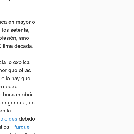
tica en mayor o 
 los setenta, 
ofesión, sino 
última década.
ia lo explica 
nor que otras 
 ello hay que 
ermedad 
e buscan abrir 
en general, de 
en la 
opioides
 debido 
tica, 
Purdue 