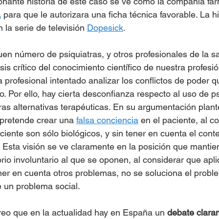
ionante historia de este caso se ve como la compañía far
A
 para que le autorizara una ficha técnica favorable. La hi
la serie de televisión 
Dopesick
. 
n número de psiquiatras, y otros profesionales de la sa
sis crítico del conocimiento científico de nuestra profesi
 profesional intentado analizar los conflictos de poder q
o. Por ello, hay cierta desconfianza respecto al uso de p
ras alternativas terapéuticas. En su argumentación plant
 pretende crear una 
falsa conciencia
 en el paciente, al c
iente son sólo biológicos, y sin tener en cuenta el conte
. Esta visión se ve claramente en la posición que mantie
rio involuntario al que se oponen, al considerar que apl
er en cuenta otros problemas, no se soluciona el proble
 un problema social.
creo que en la actualidad hay en España un 
debate clara