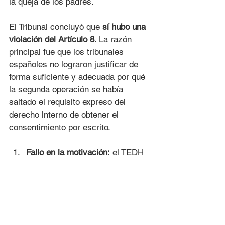
la queja de los padres.
El Tribunal concluyó que 
sí hubo una 
violación del Artículo 8
. La razón 
principal fue que los tribunales 
españoles no lograron justificar de 
forma suficiente y adecuada por qué 
la segunda operación se había 
saltado el requisito expreso del 
derecho interno de obtener el 
consentimiento por escrito.
Fallo en la motivación:
 el TEDH 
criticó que los tribunales 
nacionales no respondieron a 
los "motivos fundamentales" 
planteados por los padres. No 
explicaron por qué, en el caso 