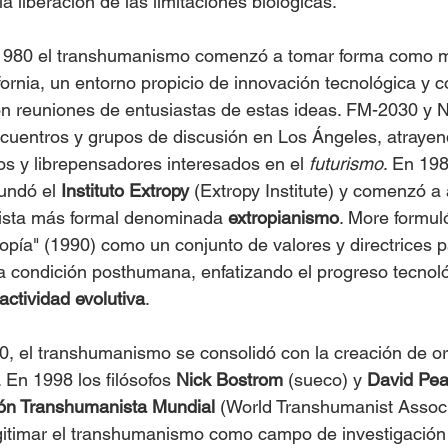
a liberación de las limitaciones biológicas.
 1980 el transhumanismo comenzó a tomar forma como m
ifornia, un entorno propicio de innovación tecnológica y c
aron reuniones de entusiastas de estas ideas. FM-2030 y 
cuentros y grupos de discusión en Los Ángeles, atrayen
cos y librepensadores interesados en el 
futurismo
. En 1988
fundó el 
Instituto Extropy
 (Extropy Institute) y comenzó a 
ista más formal denominada 
extropianismo
. More formuló
ropía" (1990) como un conjunto de valores y directrices p
condición posthumana, enfatizando el progreso tecnológ
actividad evolutiva
.
, el transhumanismo se consolidó con la creación de or
 En 1998 los filósofos 
Nick Bostrom
 (sueco) y 
David Pea
ón Transhumanista Mundial
 (World Transhumanist Associ
egitimar el transhumanismo como campo de investigación c