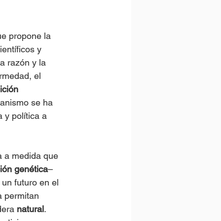
ue propone la 
entíficos y 
 razón y la 
ermedad, el 
ición 
umanismo se ha 
 y política a 
a a medida que 
ión genética
– 
un futuro en el 
a permitan 
dera 
natural
. 