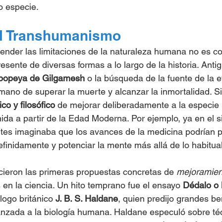
o especie.
el Transhumanismo
cender las limitaciones de la naturaleza humana no es 
sente de diversas formas a lo largo de la historia. Anti
popeya de Gilgamesh
 o la búsqueda de la fuente de la e
umano de superar la muerte y alcanzar la inmortalidad. S
fico y filosófico
 de mejorar deliberadamente a la especie
da a partir de la Edad Moderna. Por ejemplo, ya en el si
tes imaginaba que los avances de la medicina podrían pe
efinidamente y potenciar la mente más allá de lo habitual
cieron las primeras propuestas concretas de 
mejoramien
 en la ciencia. Un hito temprano fue el ensayo 
Dédalo o l
logo británico 
J. B. S. Haldane
, quien predijo grandes ben
vanzada a la biología humana. Haldane especuló sobre té