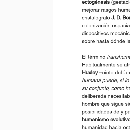
ectogénesis
 (gestaci
mejorar rasgos human
cristalógrafo 
J. D. Be
colonización espaci
dispositivos mecánic
sobre hasta dónde la
El término 
transhum
Habitualmente se atr
Huxley
 –nieto del fa
humana puede, si lo 
su conjunto, como 
deliberada necesita
hombre que sigue si
posibilidades de y p
humanismo evolutiv
humanidad hacia est