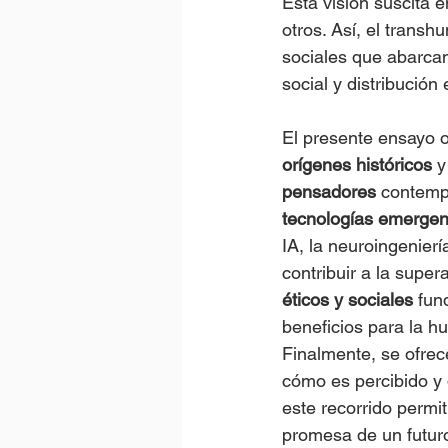
Esta visión suscita 
otros. Así, el trans
sociales que abarcan
social y distribución
El presente ensayo o
orígenes históricos
 y
pensadores
 contemp
tecnologías emergen
IA, la neuroingenier
contribuir a la supe
éticos y sociales
 fun
beneficios para la h
Finalmente, se ofrec
cómo es percibido y 
este recorrido permi
promesa de un futuro