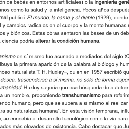
ón de bebés en entornos artificiales) o la 
ingeniería gené
os como la salud y la inteligencia. Pocos años después
rnal
 publicó 
El mundo, la carne y el diablo
 (1929), donde
al y cambios radicales en el cuerpo y la mente humanas
os y biónicos. Estas obras sentaron las bases de un deba
 ciencia podría 
alterar la condición humana
.
anismo
 en sí mismo fue acuñado a mediados del siglo X
ibuye la primera aparición de la palabra al biólogo y hu
moso naturalista T. H. Huxley–, quien en 1957 escribió qu
desea, trascenderse a sí misma, no sólo de forma espor
humanidad
. Huxley sugería que esa búsqueda de autotra
ba un nombre, proponiendo 
transhumanismo
 para referir
endo humano, pero que se supera a sí mismo al realizar
ara su naturaleza humana". En esta visión temprana, influ
o
, se concebía el desarrollo tecnológico como la vía para l
ados más elevados de existencia. Cabe destacar que Jul