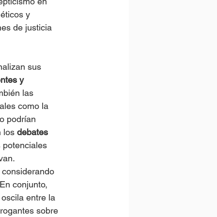
epticismo en 
éticos y 
es de justicia 
alizan sus 
entes y 
bién las 
ales como la 
o podrían 
 los 
debates 
 potenciales 
van. 
 considerando 
En conjunto, 
scila entre la 
rrogantes sobre 