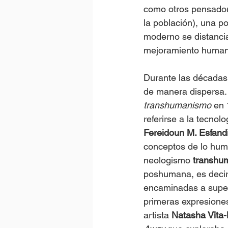
como otros pensador
la población), una p
moderno se distancia 
mejoramiento human
Durante las décadas 
de manera dispersa.
transhumanismo
 en 
referirse a la tecnol
Fereidoun M. Esfand
conceptos de lo huma
neologismo 
transhu
poshumana, es decir,
encaminadas a super
primeras expresiones
artista 
Natasha Vita