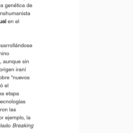
ra genética de 
ranshumanista 
ual
 en el 
sarrollándose 
mino 
o, aunque sin 
origen iraní 
obre "nuevos 
ó el 
na etapa 
tecnologías 
on las 
r ejemplo, la 
ulado 
Breaking 